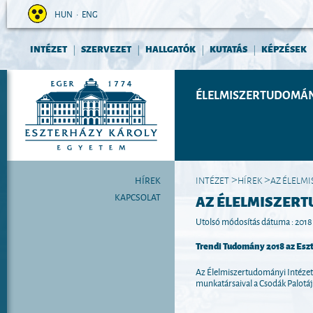
HUN
•
ENG
INTÉZET
SZERVEZET
HALLGATÓK
KUTATÁS
KÉPZÉSEK
|
|
|
|
ÉLELMISZERTUDOMÁN
HÍREK
INTÉZET
HÍREK
AZ ÉLELMI
>
>
KAPCSOLAT
AZ ÉLELMISZERT
Utolsó módosítás dátuma : 2018
Trendi Tudomány 2018 az Esz
Az Élelmiszertudományi Intézet
munkatársaival a Csodák Palotá