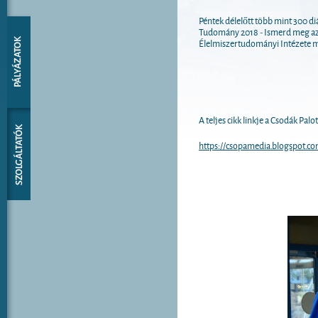
Péntek délelőtt több mint 300 di
Tudomány 2018 - Ismerd meg az 
Élelmiszertudományi Intézete mu
A teljes cikk linkje a Csodák Pal
https://csopamedia.blogspot.c