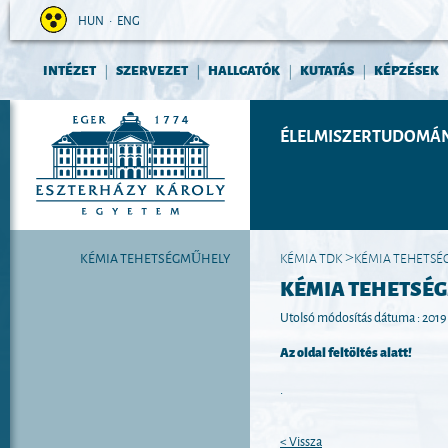
HUN
•
ENG
INTÉZET
SZERVEZET
HALLGATÓK
KUTATÁS
KÉPZÉSEK
|
|
|
|
ÉLELMISZERTUDOMÁN
KÉMIA TEHETSÉGMŰHELY
KÉMIA TDK
KÉMIA TEHETS
>
KÉMIA TEHETSÉ
Utolsó módosítás dátuma : 2019. 
Az oldal feltöltés alatt!
.
< Vissza