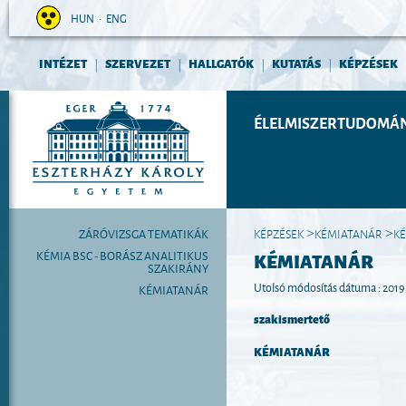
HUN
•
ENG
INTÉZET
SZERVEZET
HALLGATÓK
KUTATÁS
KÉPZÉSEK
|
|
|
|
ÉLELMISZERTUDOMÁN
ZÁRÓVIZSGA TEMATIKÁK
KÉPZÉSEK
KÉMIATANÁR
K
>
>
KÉMIA BSC - BORÁSZ ANALITIKUS
KÉMIATANÁR
SZAKIRÁNY
Utolsó módosítás dátuma : 2019.
KÉMIATANÁR
szakismertető
KÉMIATANÁR