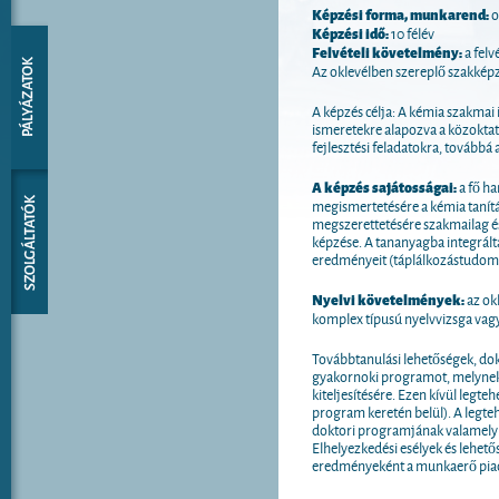
Képzési forma, munkarend:
o
Képzési idő:
10 félév
Felvételi követelmény:
a felv
Az oklevélben szereplő szakké
A képzés célja: A kémia szakmai
ismeretekre alapozva a közoktatá
fejlesztési feladatokra, továbbá
A képzés sajátosságai:
a fő h
megismertetésére a kémia tanítá
megszerettetésére szakmailag és 
képzése. A tananyagba integrált
eredményeit (táplálkozástudomán
Nyelvi követelmények:
az ok
komplex típusú nyelvvizsga vagy
Továbbtanulási lehetőségek, dokt
gyakornoki programot, melynek s
kiteljesítésére. Ezen kívül legt
program keretén belül). A legte
doktori programjának valamely
Elhelyezkedési esélyek és lehető
eredményeként a munkaerő piaci