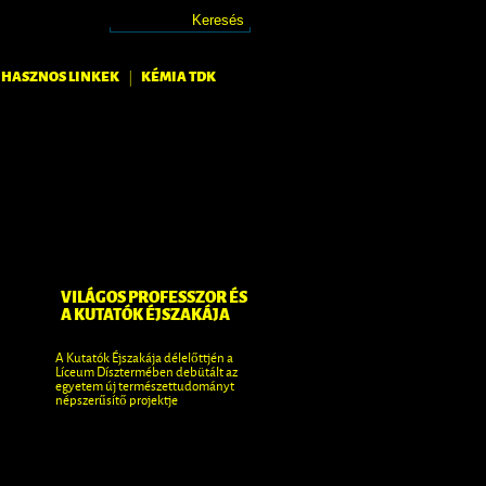
HASZNOS LINKEK
KÉMIA TDK
|
VILÁGOS PROFESSZOR ÉS
A TUDOMÁNYOK NAP
A KUTATÓK ÉJSZAKÁJA
OLDALA
A Kutatók Éjszakája délelőttjén a
Az Eszterházy Károly Egyetem
Líceum Dísztermében debütált az
minden campusa és kara
egyetem új természettudományt
csatlakozott a Kutatók Éjszaká
népszerűsítő projektje
programhoz, amit idén már
tizenharmadik alkalommal
szervezett meg az intézmény.