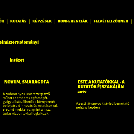
ÓK
KUTATÁS
KÉPZÉSEK
KONFERENCIÁK
FELVÉTELIZŐKNEK
|
|
|
|
|
elmiszertudományi
Intézet
NOVUM, SMARAGDFA
ESTE A KUTATÓKKAL - A
KUTATÓK ÉJSZAKÁJÁN
2019
A tudományos ismeretterjesztő
műsor az emberek egészségét,
gyógyulását, élhetőbb környezetét
Az esti látványos kísérleti bemutató
befolyásoló innovációs kutatásokkal,
néhány képben
eredményekkel valamint a hazai
tudásközpontokkal foglalkozik.