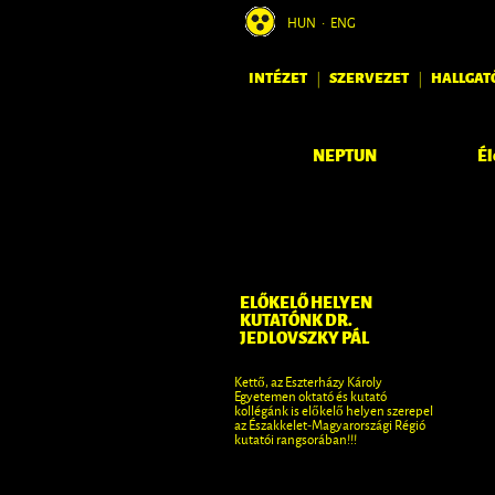
HUN
•
ENG
INTÉZET
SZERVEZET
HALLGAT
|
|
Él
ELŐKELŐ HELYEN
KUTATÓNK DR.
JEDLOVSZKY PÁL
Kettő, az Eszterházy Károly
Egyetemen oktató és kutató
kollégánk is előkelő helyen szerepel
az Északkelet-Magyarországi Régió
kutatói rangsorában!!!