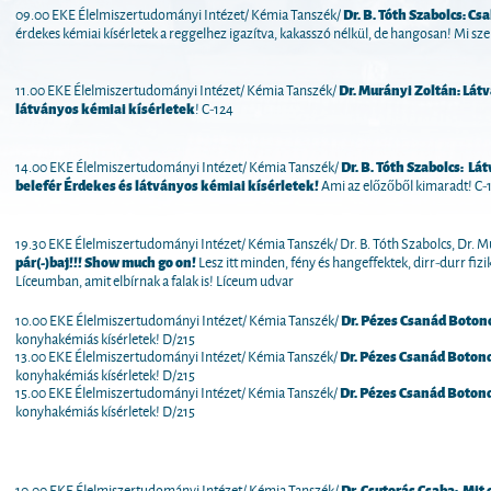
09.00 EKE Élelmiszertudományi Intézet/ Kémia Tanszék/
Dr. B. Tóth Szabolcs:
Csa
érdekes kémiai kísérletek a reggelhez igazítva, kakasszó nélkül, de hangosan! Mi s
11.00 EKE Élelmiszertudományi Intézet/ Kémia Tanszék/
Dr. Murányi Zoltán:
Látv
látványos kémiai kísérletek
! C-124
14.00 EKE Élelmiszertudományi Intézet/ Kémia Tanszék/
Dr. B. Tóth Szabolcs:
Lát
belefér Érdekes és látványos kémiai kísérletek!
Ami az előzőből kimaradt! C-
19.30 EKE Élelmiszertudományi Intézet/ Kémia Tanszék/
Dr. B. Tóth Szabolcs, Dr. M
pár(-)baj!!! Show much go on!
Lesz itt minden, fény és hangeffektek, dirr-durr fi
Líceumban, amit elbírnak a falak is! Líceum udvar
10.00 EKE Élelmiszertudományi Intézet/ Kémia Tanszék/
Dr. Pézes Csanád Boton
konyhakémiás kísérletek! D/215
13.00 EKE Élelmiszertudományi Intézet/ Kémia Tanszék/
Dr. Pézes Csanád Boton
konyhakémiás kísérletek! D/215
15.00 EKE Élelmiszertudományi Intézet/ Kémia Tanszék/
Dr. Pézes Csanád Botond
konyhakémiás kísérletek! D/215
10.00 EKE Élelmiszertudományi Intézet/ Kémia Tanszék/
Dr. Csutorás Csaba:
Mit 