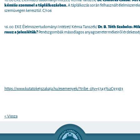
kémiás szemmel a táplálkozásban.
A táplálkozás során felhasznált élelmiszere
szemüvegen keresztül. C/106
16.00 EKE Élelmiszertudományi Intézet/ Kémia Tanszék/
Dr. B. Tóth Szabolcs:
Mik
rossz a jelenlétük?
Penészgombák másodlagos anyagcseretermékeiről érdekessége
https://www.kutatokejszakaja.hu/esemenyek/?tribe_city=5743%2C93383
< Vissza