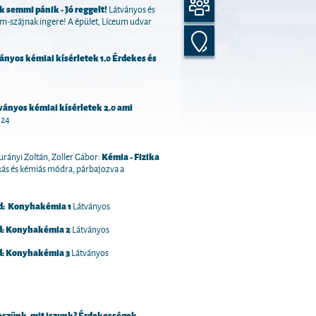
k semmi pánik - Jó reggelt!
Látványos és
zem-szájnak ingere! A épület, Líceum udvar
ányos kémiai kísérletek 1.0 Érdekes és
ványos kémiai kísérletek 2.0 ami
124
urányi Zoltán, Zoller Gábor:
Kémia - Fizika
zikás és kémiás módra, párbajozva a
d:
Konyhakémia 1
Látványos
d: Konyhakémia 2
Látványos
:
Konyhakémia 3
Látványos
eszünk, mit iszunk? Érdekességek