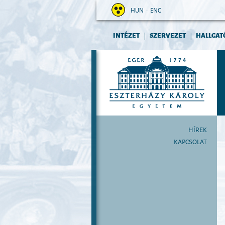
HUN
•
ENG
INTÉZET
SZERVEZET
HALLGAT
|
|
HÍREK
KAPCSOLAT