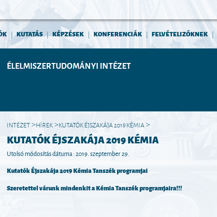
ÓK
KUTATÁS
KÉPZÉSEK
KONFERENCIÁK
FELVÉTELIZŐKNEK
|
|
|
|
|
ÉLELMISZERTUDOMÁNYI INTÉZET
INTÉZET
HÍREK
KUTATÓK ÉJSZAKÁJA 2019 KÉMIA
>
>
>
KUTATÓK ÉJSZAKÁJA 2019 KÉMIA
Utolsó módosítás dátuma : 2019. szeptember 29.
Kutatók Éjszakája 2019 Kémia Tanszék programjai
Szeretettel várunk mindenkit a Kémia Tanszék programjaira!!!