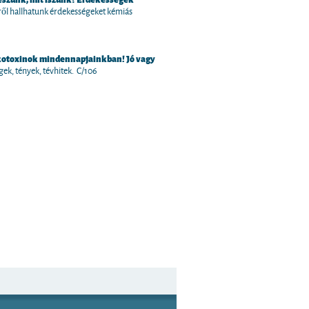
kről hallhatunk érdekességeket kémiás
otoxinok mindennapjainkban! Jó vagy
k, tények, tévhitek. C/106