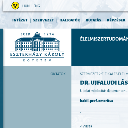
HUN
•
ENG
INTÉZET
SZERVEZET
HALLGATÓK
KUTATÁS
KÉPZÉSEK
|
|
|
|
ÉLELMISZERTUDOMÁN
OKTATÓK
SZERVEZET
FIZIKAI ÉS ÉLEL
>
DR. UJFALUDI LÁ
Utolsó módosítás dátuma : 2015. 
habil. prof. emeritus
.
< Vissza